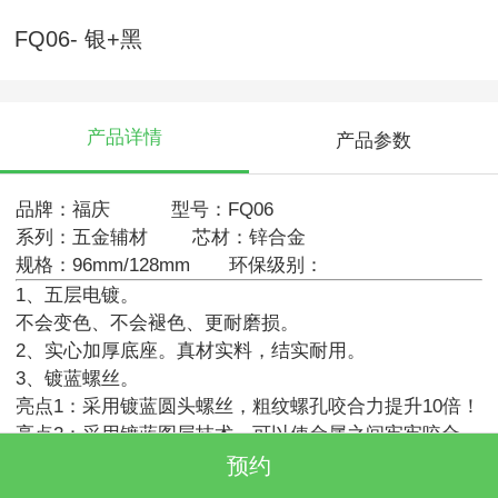
FQ06- 银+黑
产品详情
产品参数
品牌：福庆 型号：FQ06
系列：五金辅材 芯材：锌合金
规格：96mm/128mm 环保级别：
1、五层电镀。
不会变色、不会褪色、更耐磨损。
2、实心加厚底座。真材实料，结实耐用。
3、镀蓝螺丝。
亮点1：采用镀蓝圆头螺丝，粗纹螺孔咬合力提升10倍！
亮点2：采用镀蓝图层技术，可以使金属之间牢牢咬合，
且不生锈。
预约
亮点3：粗螺纹能带来更大的抗拉力，结合镀蓝技术，不